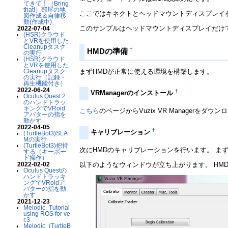
てきて！（Bring
that!）部屋の地
ここではキネクトとヘッドマウントディスプレイ
図作成＆自律移
動(作成中)
このサンプルはヘッドマウントディスプレイだけ
2022-07-04
(HSR)クラウド
とVRを使用した
Cleanupタスク
†
HMDの準備
の実行
(HSR)クラウド
とVRを使用した
まずHMDが正常に使える環境を構築します。
Cleanupタスク
の実行（記録・
再生機能付き）
2022-06-24
†
VRManagerのインストール
Oculus Quest 2
のハンドトラッ
キングでVRoid
こちら
のページからVuzix VR Managerをダ
アバターの指を
動かす
2022-04-05
†
キャリブレーション
(TurtleBot3)SLA
Mの実行
(TurtleBot3)把持
次にHMDのキャリブレーションを行います。 まずH
する（キーボー
ド操作）
以下のようなウィンドウが立ち上がります。 HMDの動
2022-02-02
Oculus Questの
ハンドトラッキ
ングでVRoidア
バターの指を動
かす
2021-12-23
Melodic_Tutorial
using ROS for ve
r.3
Melodic_(TurtleB