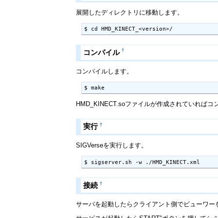
展開したディレクトリに移動します。
$ cd HMD_KINECT_<version>/
†
コンパイル
コンパイルします。
$ make
HMD_KINECT.soファイルが作成されていれば
†
実行
SIGVerseを実行します。
$ sigserver.sh -w ./HMD_KINECT.xml
†
接続
サーバを起動したらクライアント側でビューワーを