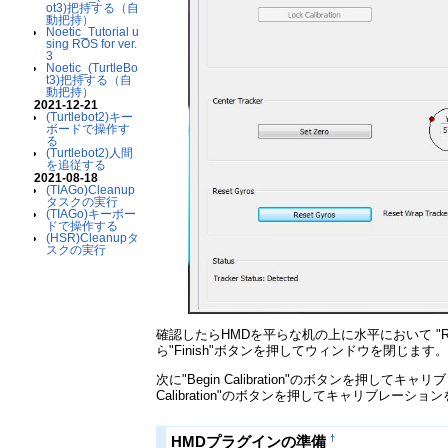
ot3)把持する（自
動把持）
Noetic_Tutorial u
sing ROS for ver.
3
Noetic_(TurtleBo
t3)把持する（自
動把持）
2021-12-21
(Turtlebot2)キー
ボードで操作す
る
(Turtlebot2)人間
を追従する
2021-08-18
(TIAGo)Cleanup
タスクの実行
(TIAGo)キーボー
ドで操作する
(HSR)Cleanupタ
スクの実行
確認したらHMDを平らな机の上に水平において "R
ら"Finish"ボタンを押してウィンドウを閉じます
次に"Begin Calibration"のボタンを押し
Calibration"のボタンを押してキャリブレーシ
†
HMDプラグインの準備