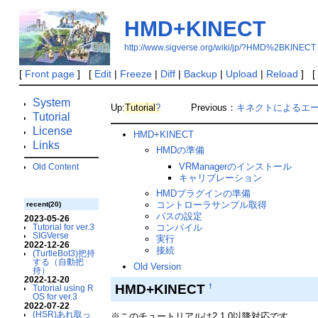
HMD+KINECT
http://www.sigverse.org/wiki/jp/?HMD%2BKINECT
[
Front page
] [
Edit
|
Freeze
|
Diff
|
Backup
|
Upload
|
Reload
] [
System
Up:
Tutorial
?
Previous：
キネクトによるエ
Tutorial
License
HMD+KINECT
Links
HMDの準備
VRManagerのインストール
Old Content
キャリブレーション
HMDプラグインの準備
コントローラサンプル取得
recent(20)
パスの設定
2023-05-26
Tutorial for ver.3
コンパイル
SIGVerse
実行
2022-12-26
接続
(TurtleBot3)把持
する（自動把
Old Version
持）
2022-12-20
HMD+KINECT
†
Tutorial using R
OS for ver.3
2022-07-22
(HSR)あれ取っ
※このチュートリアルは2.1.0以降対応です。