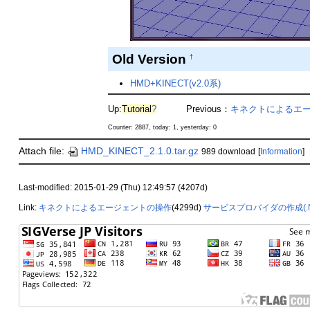
Old Version
†
HMD+KINECT(v2.0系)
Up:
Tutorial
?
Previous：
キネクトによるエ
Counter: 2887, today: 1, yesterday: 0
Attach file:
HMD_KINECT_2.1.0.tar.gz
989 download
[
Information
]
Last-modified: 2015-01-29 (Thu) 12:49:57 (4207d)
Link:
キネクトによるエージェントの操作
(4299d)
サービスプロバイダの作成(.N