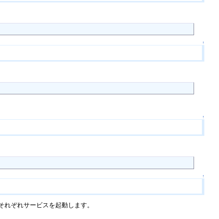
↑
↑
↑
でそれぞれサービスを起動します。