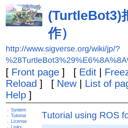
(TurtleB
作）
http://www.sigverse.org/wiki/jp/?
%28TurtleBot3%29%E6%8A
[
Front page
] [
Edit
|
Free
Reload
] [
New
|
List of p
Help
]
System
Tutorial using ROS fo
Tutorial
License
Links