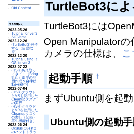
TurtleBot3
Old Content
TurtleBot3にはOp
recent(20)
2023-05-26
Tutorial for ver.3
SIGVerse
Open Manipulato
2022-12-26
(TurtleBot3)把持
する（自動把
カメラの仕様は、
こ
持）
2022-12-20
Tutorial using R
OS for ver.3
2022-07-22
(HSR)あれ取っ
てきて！（Bring
起動手順
†
that!）部屋の地
図作成＆自律移
動(作成中)
2022-07-04
(HSR)クラウド
まずUbuntu側を起
とVRを使用した
Cleanupタスク
の実行
(HSR)クラウド
とVRを使用した
Cleanupタスク
の実行（記録・
Ubuntu側の起動
再生機能付き）
2022-06-24
Oculus Quest 2
のハンドトラッ