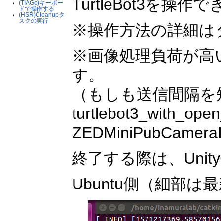
TurtleBot3を操作
(TIAGo)キーボー
ドで操作する
(HSR)Cleanupタ
スクの実行
※操作方法の詳細は
※画像処理負荷が高い
す。
（もしも送信間隔を
turtlebot3_with_
ZEDMiniPubCamer
終了する際は、Uni
Ubuntu側（細部