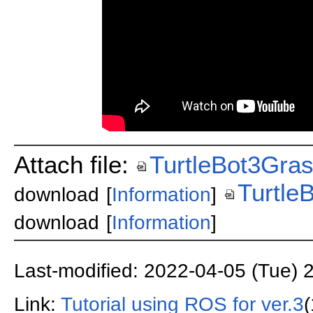
Attach file:
TurtleBot3Gra
Turtle
download
[
Information
]
download
[
Information
]
Last-modified: 2022-04-05 (Tue) 
Link:
Tutorial using ROS for ver.3