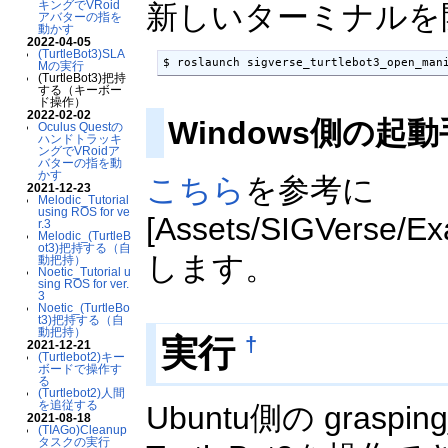
キングでVRoid
新しいターミナルを
アバターの指を
動かす
2022-04-05
(TurtleBot3)SLA
$ roslaunch sigverse_turtlebot3_open_man
Mの実行
(TurtleBot3)把持
する（キーボー
ド操作）
2022-02-02
Windows側の起
Oculus Questの
ハンドトラッキ
ングでVRoidア
バターの指を動
かす
こちら
を参考に
2021-12-23
Melodic_Tutorial
using ROS for ve
[Assets/SIGVerse/E
r.3
Melodic_(TurtleB
ot3)把持する（自
します。
動把持）
Noetic_Tutorial u
sing ROS for ver.
3
Noetic_(TurtleBo
t3)把持する（自
動把持）
実行
†
2021-12-21
(Turtlebot2)キー
ボードで操作す
る
(Turtlebot2)人間
を追従する
Ubuntu側の grasp
2021-08-18
(TIAGo)Cleanup
タスクの実行