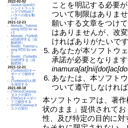
2022-02-02
ことを明記する必要が
Oculus Questの
ハンドトラッキ
ングでVRoidア
ついて制限はありませ
バターの指を動
かす
願いする文章をつけて
2021-12-23
Melodic_Tutorial
using ROS for ve
はありませんが、改変
r.3
Melodic_(TurtleB
ければありがたいで
ot3)把持する（自
動把持）
Noetic_Tutorial u
あなたが本ソフトウェ
sing ROS for ver.
3
Noetic_(TurtleBo
承諾が必要となります
t3)把持する（自
動把持）
inamura[at]nii[dot]ac[do
2021-12-21
(Turtlebot2)キー
ボードで操作す
あなたは、本ソフトウ
る
(Turtlebot2)人間
を追従する
ついて遵守しなけれ
2021-08-18
(TIAGo)Cleanup
タスクの実行
本ソフトウェアは、著作
(TIAGo)キーボー
ドで操作する
(HSR)Cleanupタ
状のまま」提供されてお
スクの実行
性、及び特定の目的に対
たそれに限定されない、