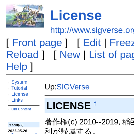
License
http://www.sigverse.or
[
Front page
] [
Edit
|
Free
Reload
] [
New
|
List of p
Help
]
System
Up:
SIGVerse
Tutorial
License
Links
LICENSE
†
Old Content
著作権(c) 2010--2
recent(20)
利が帰属する。
2023-05-26