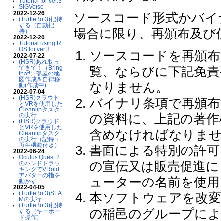
Tutorial for ver.3
SIGVerse
2022-12-26
ソースコード形式かバイ
(TurtleBot3)把持
する（自動把
場合に限り、再頒布及び
持）
2022-12-20
Tutorial using R
OS for ver.3
ソースコードを再頒布
2022-07-22
(HSR)あれ取っ
てきて！（Bring
覧、ならびに下記免責
that!）部屋の地
図作成＆自律移
なりません。
動(作成中)
2022-07-04
(HSR)クラウド
バイナリ条項で再頒布
とVRを使用した
Cleanupタスク
の資料に、上記の著作
の実行
(HSR)クラウド
とVRを使用した
含めなければなりま
Cleanupタスク
の実行（記録・
再生機能付き）
書面による特別の許可
2022-06-24
Oculus Quest 2
の宣伝又は販売促進に
のハンドトラッ
キングでVRoid
アバターの指を
ューターの名前を使用
動かす
2022-04-05
(TurtleBot3)SLA
本ソフトウェアを改変
Mの実行
(TurtleBot3)把持
の稲邑のグループによる
する（キーボー
ド操作）