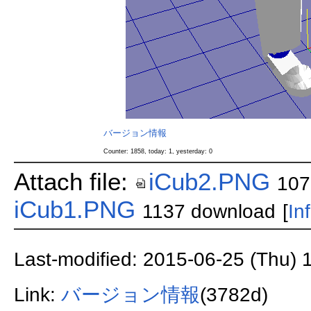
バージョン情報
Counter: 1858, today: 1, yesterday: 0
Attach file:
iCub2.PNG
107
iCub1.PNG
1137 download
[
In
Last-modified: 2015-06-25 (Thu) 
Link:
バージョン情報
(3782d)