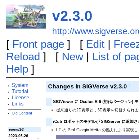
v2.3.0
http://www.sigverse.or
[
Front page
] [
Edit
|
Free
Reload
] [
New
|
List of p
Help
]
System
Changes in SIGVerse v2.3.0
†
Tutorial
License
SIGViewer に Oculus Rift (初代バージ
Links
従来通りの2D表示と，3D表示を切替えられま
Old Content
iCub ロボットのモデルが SIGServer に追
IIT の Prof.Giorgio Metta の協力に
recent(20)
2023-05-26