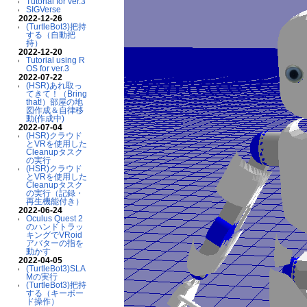
Tutorial for ver.3
SIGVerse
2022-12-26
(TurtleBot3)把持
する（自動把
持）
2022-12-20
Tutorial using R
OS for ver.3
2022-07-22
(HSR)あれ取っ
てきて！（Bring
that!）部屋の地
図作成＆自律移
動(作成中)
2022-07-04
(HSR)クラウド
とVRを使用した
Cleanupタスク
の実行
(HSR)クラウド
とVRを使用した
Cleanupタスク
の実行（記録・
再生機能付き）
2022-06-24
Oculus Quest 2
のハンドトラッ
キングでVRoid
アバターの指を
動かす
2022-04-05
(TurtleBot3)SLA
Mの実行
(TurtleBot3)把持
する（キーボー
ド操作）