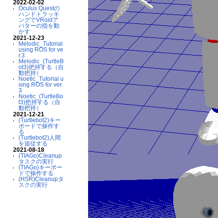
2022-02-02
Oculus Questの
ハンドトラッキ
ングでVRoidア
バターの指を動
かす
2021-12-23
Melodic_Tutorial
using ROS for ve
r.3
Melodic_(TurtleB
ot3)把持する（自
動把持）
Noetic_Tutorial u
sing ROS for ver.
3
Noetic_(TurtleBo
t3)把持する（自
動把持）
2021-12-21
(Turtlebot2)キー
ボードで操作す
る
(Turtlebot2)人間
を追従する
2021-08-18
(TIAGo)Cleanup
タスクの実行
(TIAGo)キーボー
ドで操作する
(HSR)Cleanupタ
スクの実行