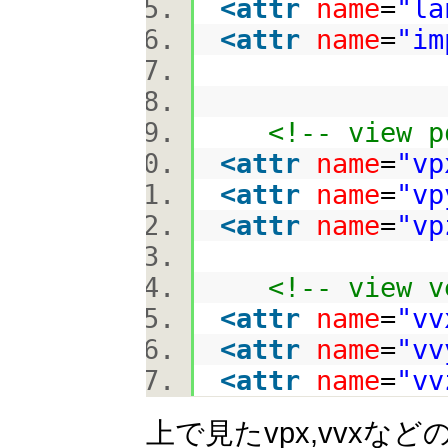
<
attr
name
=
"la
<
attr
name
=
"im
<!-- view p
<
attr
name
=
"vp
<
attr
name
=
"vp
<
attr
name
=
"vp
<!-- view v
<
attr
name
=
"vv
<
attr
name
=
"vv
<
attr
name
=
"vv
上で見たvpx,vvx