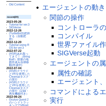
Old Content
エージェントの動き
関節の操作
recent(20)
2023-05-26
Tutorial for ver.3
コントローラ
SIGVerse
2022-12-26
(TurtleBot3)把持
コンパイル
する（自動把
持）
2022-12-20
世界ファイル
Tutorial using R
OS for ver.3
2022-07-22
SIGVerse起動
(HSR)あれ取っ
てきて！（Bring
that!）部屋の地
エージェントの属
図作成＆自律移
動(作成中)
2022-07-04
(HSR)クラウド
属性の確認
とVRを使用した
Cleanupタスク
の実行
エージェント
(HSR)クラウド
とVRを使用した
Cleanupタスク
コマンドによる
の実行（記録・
再生機能付き）
2022-06-24
実行
Oculus Quest 2
のハンドトラッ
キングでVRoid