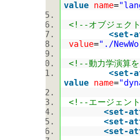
value
name
=
"lan
<!--オブジェクトフ
<
set-a
value
=
"./NewWo
<!--動力学演算を
<
set-a
value
name
=
"dyn
<!--エージェントの
<
set-at
<
set-at
<
set-at