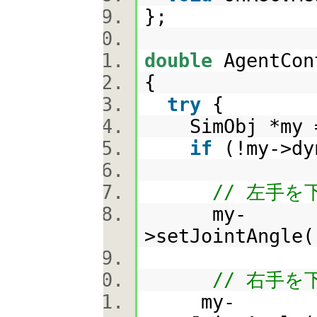
};
double
AgentCon
{
try
{
SimObj *my =
if
(!my->d
// 左手
my-
>setJointAngle(
// 右手
my-