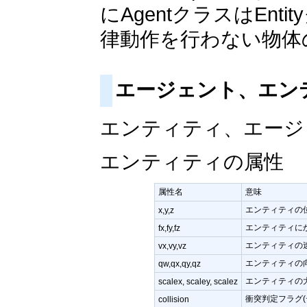
にAgentクラスはEnt
律動作を行わない物体
エージェント、エン
エンティティ、エージ
エンティティの属性
属性名
意味
エンティティの
x,y,z
エンティティに
fx,fy,fz
エンティティの
vx,vy,vz
エンティティの
qw,qx,qy,qz
エンティティの
scalex, scaley, scalez
衝突判定フラグ(デ
collision