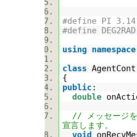
#define PI 3.14
#define DEG2RA
using
namespace
class
AgentCont
{
public
:
double
onActi
// メッセージを
宣言します。
void
onRecvMe