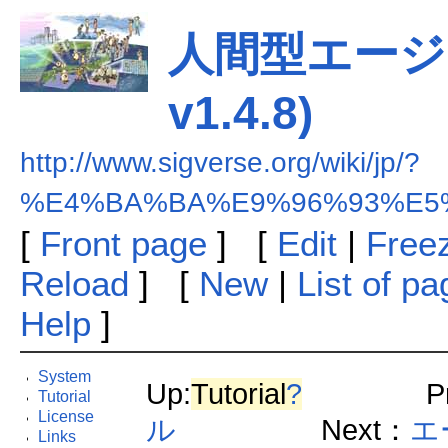
人間型エージェ
v1.4.8)
http://www.sigverse.org/wiki/jp/?
%E4%BA%BA%E9%96%93%E5%
[
Front page
] [
Edit
|
Free
Reload
] [
New
|
List of p
Help
]
System
Up:
Tutorial
?
Prev
Tutorial
License
ル
Next：
エ
Links