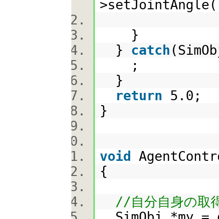
>setJointAngle(
}
}
catch
(SimO
;
}
return
5.0;
}
void
AgentContr
{
//自分自身の取
SimObj *my = 