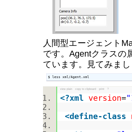
人間型エージェントMan
です。Agentクラスの
ています。見てみまし
$ less xml/Agent.xml
view plain
copy to clipboard
print
?
<?
xml
version
=
"
<
define-class