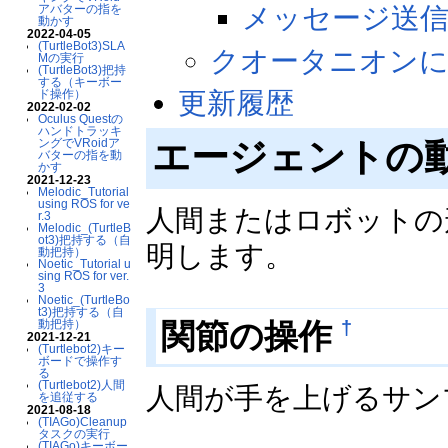
アバターの指を
メッセージ送
動かす
2022-04-05
(TurtleBot3)SLA
クオータニオンに
Mの実行
(TurtleBot3)把持
する（キーボー
ド操作）
更新履歴
2022-02-02
Oculus Questの
ハンドトラッキ
ングでVRoidア
エージェントの
バターの指を動
かす
2021-12-23
Melodic_Tutorial
using ROS for ve
人間またはロボットの
r.3
Melodic_(TurtleB
ot3)把持する（自
明します。
動把持）
Noetic_Tutorial u
sing ROS for ver.
3
Noetic_(TurtleBo
t3)把持する（自
関節の操作
動把持）
†
2021-12-21
(Turtlebot2)キー
ボードで操作す
る
(Turtlebot2)人間
人間が手を上げるサン
を追従する
2021-08-18
(TIAGo)Cleanup
タスクの実行
(TIAGo)キーボー