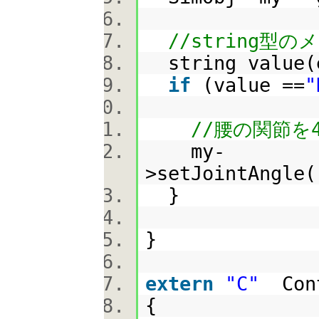
//string型
string value(
if
(value ==
"
//腰の関節を
my-
>setJointAngle(
}
}
extern
"C"
Cont
{