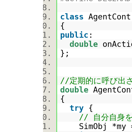
class
AgentCont
{
public
:
double
onActi
};
//定期的に呼び出
double
AgentCon
{
try
{
// 自分自身
SimObj *my =