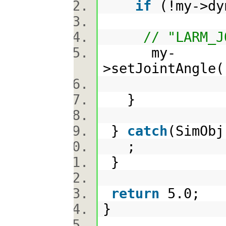
if
(!my->d
// "LARM
my-
>setJointAngle(
}
}
catch
(SimOb
;
}
return
5.0;
}