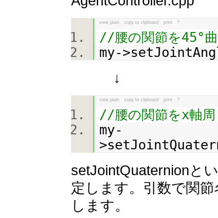
AgentController.cpp
view plain
copy to clipboard
print
?
//腰の関節を45°
my->setJointAng
↓
view plain
copy to clipboard
print
?
//腰の関節をx軸周
my-
>setJointQuater
setJointQuate
定します。引数で関節名
します。