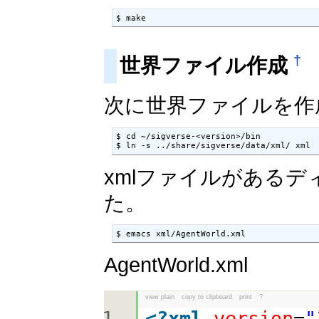
$ make
†
世界ファイル作成
次に世界ファイルを作
$ cd ~/sigverse-<version>/bin

$ ln -s ../share/sigverse/data/xml/ xml
xmlファイルがある
た。
$ emacs xml/AgentWorld.xml
AgentWorld.xml
view plain
copy to clipboard
print
?
<?
xml
version
=
"