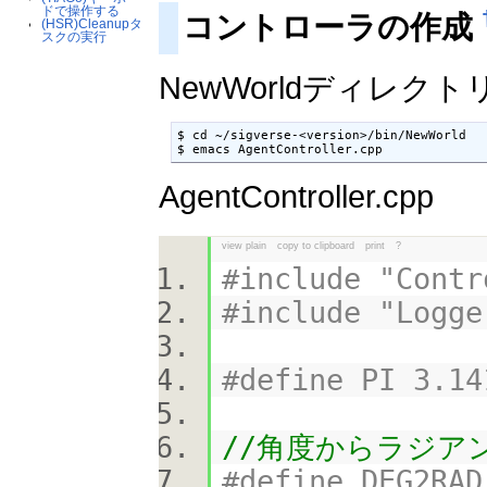
ドで操作する
コントローラの作成
(HSR)Cleanupタ
スクの実行
NewWorldディレクトリ
$ cd ~/sigverse-<version>/bin/NewWorld

$ emacs AgentController.cpp
AgentController.cpp
view plain
copy to clipboard
print
?
#include "Contr
#include "Logge
#define PI 3.14
//角度からラジア
#define DEG2RA