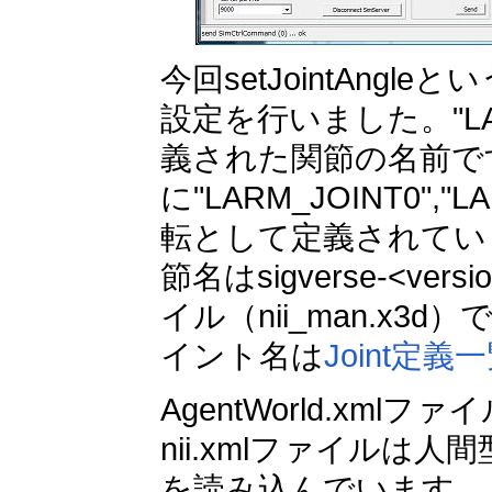
今回setJointAngle
設定を行いました。"LA
義された関節の名前で
に"LARM_JOINT0"
転として定義されてい
節名はsigverse-<versio
イル（nii_man.x
イント名は
Joint定義
AgentWorld.xmlフ
nii.xmlファイルは人
を読み込んでいます。