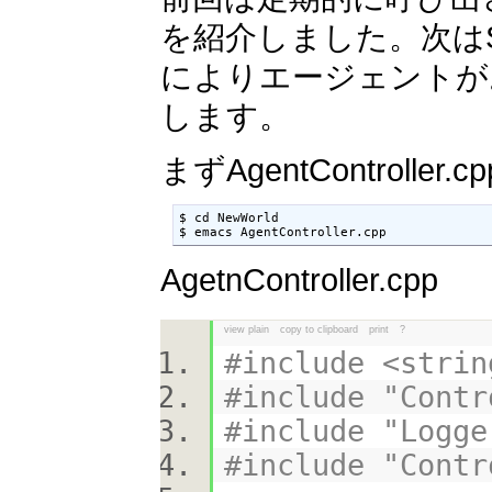
を紹介しました。次はS
によりエージェントが
します。
まずAgentControlle
$ cd NewWorld

$ emacs AgentController.cpp
AgetnController.cpp
view plain
copy to clipboard
print
?
#include <st
#include "Contr
#include "Logge
#include "Contr