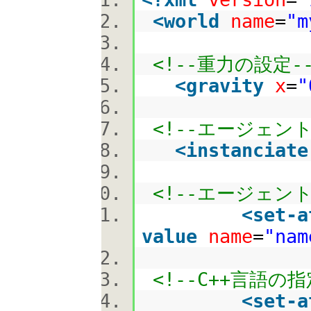
<
world
name
=
"m
<!--重力の設定--
<
gravity
x
=
"
<!--エージェントM
<
instanciate
<!--エージェント
<
set-a
value
name
=
"nam
<!--C++言語の指
<
set-a