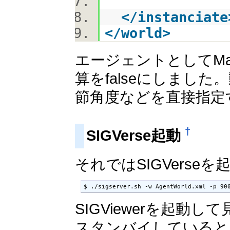
</
instanciate
</
world
>
エージェントとしてMan
算をfalseにしまし
節角度などを直接指定
†
SIGVerse起動
それではSIGVerse
$ ./sigserver.sh -w AgentWorld.xml -p 90
SIGViewerを起
スタンバイしていると