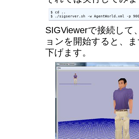
$ cd ..

$ ./sigserver.sh -w AgentWorld.xml -p 90
SIGViewerで接続
ョンを開始すると、まず
下げます。