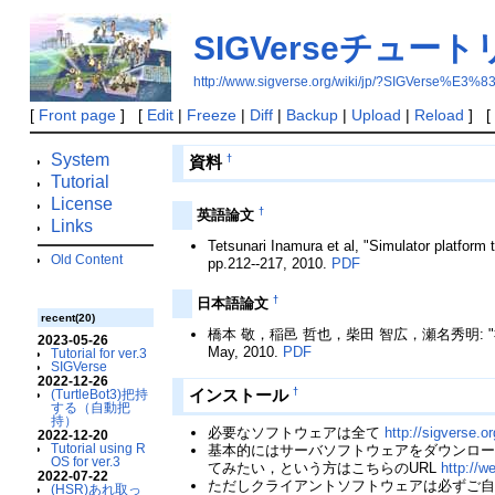
SIGVerseチュートリ
http://www.sigverse.org/wiki/jp/?SIGV
[
Front page
] [
Edit
|
Freeze
|
Diff
|
Backup
|
Upload
|
Reload
] [
System
†
資料
Tutorial
License
†
英語論文
Links
Tetsunari Inamura et al, "Simulator platform
Old Content
pp.212--217, 2010.
PDF
†
日本語論文
recent(20)
橋本 敬，稲邑 哲也，柴田 智広，瀬名秀明: "社
2023-05-26
May, 2010.
PDF
Tutorial for ver.3
SIGVerse
2022-12-26
†
インストール
(TurtleBot3)把持
する（自動把
持）
必要なソフトウェアは全て
http://sigverse.o
2022-12-20
Tutorial using R
基本的にはサーバソフトウェアをダウンロー
OS for ver.3
てみたい，という方はこちらのURL
http://we
2022-07-22
ただしクライアントソフトウェアは必ずご自身
(HSR)あれ取っ