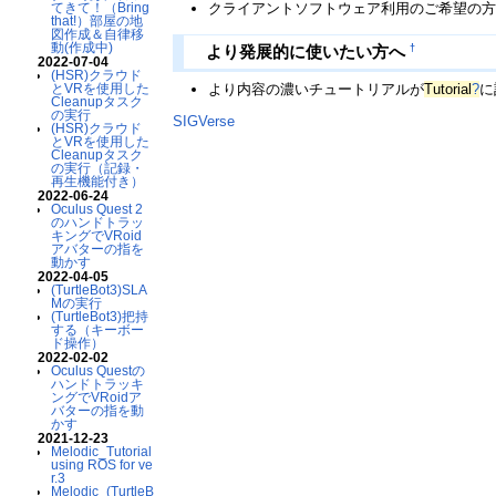
クライアントソフトウェア利用のご希望の
てきて！（Bring
that!）部屋の地
図作成＆自律移
動(作成中)
†
より発展的に使いたい方へ
2022-07-04
(HSR)クラウド
より内容の濃いチュートリアルが
Tutorial
?
に
とVRを使用した
Cleanupタスク
の実行
SIGVerse
(HSR)クラウド
とVRを使用した
Cleanupタスク
の実行（記録・
再生機能付き）
2022-06-24
Oculus Quest 2
のハンドトラッ
キングでVRoid
アバターの指を
動かす
2022-04-05
(TurtleBot3)SLA
Mの実行
(TurtleBot3)把持
する（キーボー
ド操作）
2022-02-02
Oculus Questの
ハンドトラッキ
ングでVRoidア
バターの指を動
かす
2021-12-23
Melodic_Tutorial
using ROS for ve
r.3
Melodic_(TurtleB