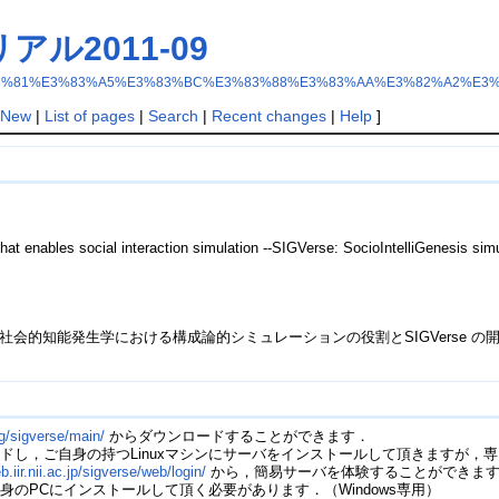
アル2011-09
erse%E3%83%81%E3%83%A5%E3%83%BC%E3%83%88%E3%83%AA%E3%82%A2%E3
New
|
List of pages
|
Search
|
Recent changes
|
Help
]
 that enables social interaction simulation --SIGVerse: SocioIntelliGenesis s
会的知能発生学における構成論的シミュレーションの役割とSIGVerse の開発," 日本ロ
rg/sigverse/main/
からダウンロードすることができます．
ドし，ご自身の持つLinuxマシンにサーバをインストールして頂きますが，
b.iir.nii.ac.jp/sigverse/web/login/
から，簡易サーバを体験することができま
のPCにインストールして頂く必要があります．（Windows専用）