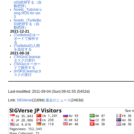
ot3)把持する（自
動把持）
Noetic_Tutorial u
sing ROS for ver.
3
Noetic_(TurtleBo
t3)把持する（自
動把持）
2021-12-21
(Turtlebot2)キー
ボードで操作す
る
(Turtlebot2)人間
を追従する
2021-08-18
(TIAGo)Cleanup
タスクの実行
(TIAGo)キーボー
ドで操作する
(HSR)Cleanupタ
スクの実行
Last-modified: 2011-09-04 (Sun) 09:41:55 (5452d)
Link:
SIGVerse
(1169d)
過去のニュース
(2463d)