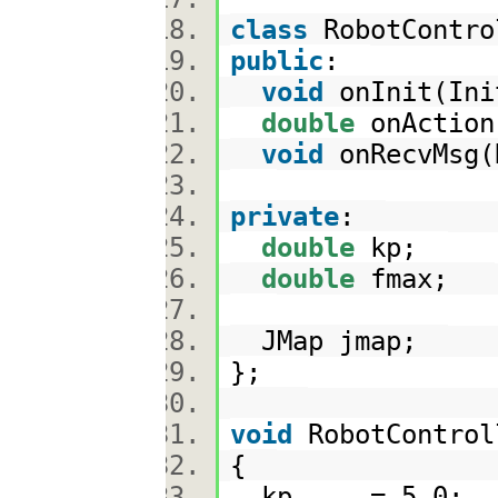
class
RobotContr
public
:
void
onInit(In
double
onAction
void
onRecvMsg
private
:
double
kp;
double
fmax;
JMap jmap;
};
void
RobotControl
{
kp = 5.0