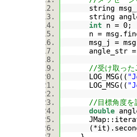
string msg
string angl
int
n = 0
n = msg.fin
msg_j = msg.
angle_str = m
//受け取った
LOG_MSG((
"J
LOG_MSG((
"J
//目標角度
double
angl
JMap::iterator
(*it).second 
}