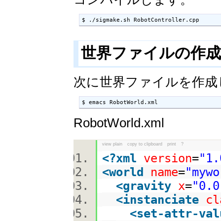
$ ./sigmake.sh RobotController.cpp
世界ファイルの作
次に世界ファイルを作成
$ emacs RobotWorld.xml
RobotWorld.xml
view plain
copy to clipboard
print
?
<?
xml
version
=
"1.
<
world
name
=
"mywo
<
gravity
x
=
"0.0
<
instanciate
cl
<
set-attr-val