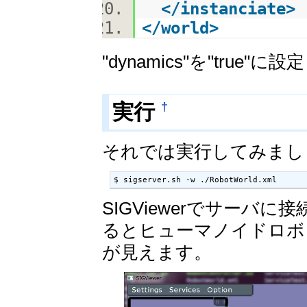
</
instanciate
>
</
world
>
"dynamics"を"true"
†
実行
それでは実行してみまし
$ sigserver.sh -w ./RobotWorld.xml
SIGViewerでサー
るとヒューマノイドロボ
が見えます。