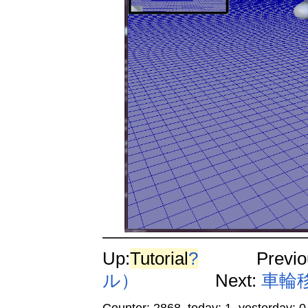
Up:
Tutorial
?
Previo
ル）
Next:
車輪
Counter: 2868, today: 1, yesterday: 0