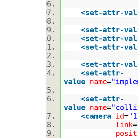
<
set-attr-val
<
set-attr-val
<
set-attr-val
<
set-attr-val
<
set-attr-val
<
set-attr-
value
name
=
"imple
<
set-attr-
value
name
=
"colli
<
camera
id
=
"1
link
=
posit