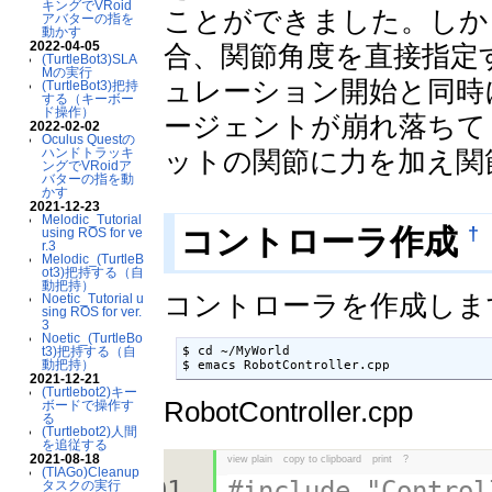
キングでVRoid
ことができました。しかし、 
アバターの指を
動かす
2022-04-05
合、関節角度を直接指定
(TurtleBot3)SLA
Mの実行
ュレーション開始と同時
(TurtleBot3)把持
する（キーボー
ド操作）
ージェントが崩れ落ちて
2022-02-02
Oculus Questの
ハンドトラッキ
ットの関節に力を加え関
ングでVRoidア
バターの指を動
かす
2021-12-23
Melodic_Tutorial
†
コントローラ作成
using ROS for ve
r.3
Melodic_(TurtleB
ot3)把持する（自
動把持）
コントローラを作成しま
Noetic_Tutorial u
sing ROS for ver.
3
Noetic_(TurtleBo
t3)把持する（自
$ cd ~/MyWorld

動把持）
$ emacs RobotController.cpp
2021-12-21
(Turtlebot2)キー
RobotController.cpp
ボードで操作す
る
(Turtlebot2)人間
を追従する
2021-08-18
view plain
copy to clipboard
print
?
(TIAGo)Cleanup
#include "Control
タスクの実行