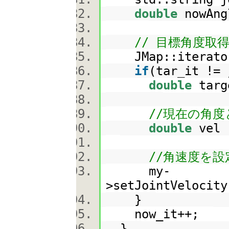
double
nowAng
// 目標角度取
JMap::iterator 
if
(tar_it !=
double
targ
//現在の角
double
vel
//角速度を
my-
>setJointVelocit
}
now_it++;
}