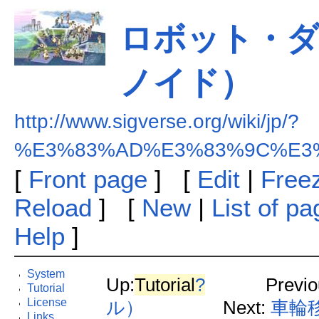
ロボット・
ノイド）
http://www.sigverse.org/wiki/jp/?
%E3%83%AD%E3%83%9C%E3
[
Front page
] [
Edit
|
Free
Reload
] [
New
|
List of p
Help
]
System
Up:
Tutorial
?
Previo
Tutorial
License
ル）
Next:
車輪
Links