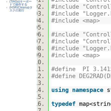
(TIAGo)キーボー
ドで操作する
#include "Control
(HSR)Cleanupタ
スクの実行
#include "Logger.
#include <map>
#include "Control
#include "Control
#include "Logger.
#include <map>
#define PI 3.141
#define DEG2RAD(
using
namespace
s
typedef
map<stri