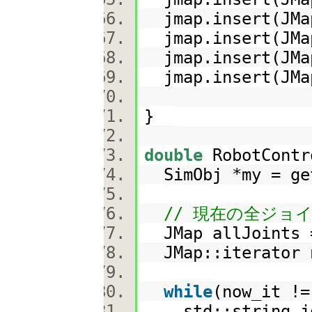
jmap.insert(JMap
jmap.insert(JMap
jmap.insert(JMap
jmap.insert(JMap
}
double
RobotContr
SimObj *my = ge
// 現在の全ジョ
JMap allJoints 
JMap::iterator 
while
(now_it !
std::string jo