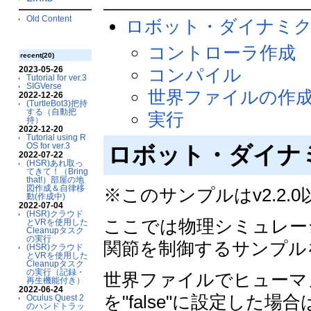
Old Content
ロボット・ダイナミ
コントローラ作成
recent(20)
2023-05-26
コンパイル
Tutorial for ver.3
SIGVerse
世界ファイルの作
2022-12-26
(TurtleBot3)把持
する（自動把
実行
持）
2022-12-20
Tutorial using R
OS for ver.3
ロボット・ダイナ
2022-07-22
(HSR)あれ取っ
てきて！（Bring
that!）部屋の地
図作成＆自律移
※このサンプルはv2.2
動(作成中)
2022-07-04
(HSR)クラウド
ここでは物理シミュレー
とVRを使用した
Cleanupタスク
の実行
関節を制御するサンプル
(HSR)クラウド
とVRを使用した
Cleanupタスク
の実行（記録・
世界ファイルでヒューマノイ
再生機能付き）
2022-06-24
を"false"に設定し
Oculus Quest 2
のハンドトラッ