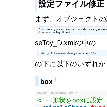
設定ファイル修正
まず、オブジェクトの
$ cd ~/sigverse-<version>/share/sigverse/
$ emacs seToy_D.xml
seToy_D.xmlの中の
 <body filename="dummy-body.xml"/>
の下に以下のいずれか
†
box
view plain
copy to clipboard
print
?
<!--形状をboxに設定