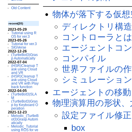
Old Content
物体が落下する仮想
ディレクトリ構
recent(20)
2023-05-29
Tutorial using R
コントローラと
OS for ver.3
2023-05-26
Tutorial for ver.3
エージェントコン
SIGVerse
2022-12-26
(TurtleBot3)Gras
コンパイル
p Automatically
2022-07-04
(HSR)Cleanup T
世界ファイルの作
ask using Cloud
and VR
(HSR)Cleanup T
シミュレーション
ask using Cloud
and VR with Play
back function
エージェントの移動
2022-04-05
(TurtleBot3)SLA
M
物理演算用の形状、
(TurtleBot3)Gras
p by Keyboard O
peration
2021-12-23
設定ファイル修正
Melodic_(TurtleB
ot3)Grasp Autom
atically
box
Melodic_Tutorial
using ROS for ve