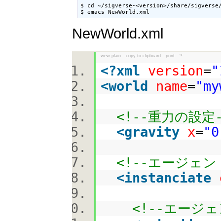
$ cd ~/sigverse-<version>/share/sigverse/
$ emacs NewWorld.xml
NewWorld.xml
view plain
copy to clipboard
print
?
<?
xml
version
=
"
<
world
name
=
"my
<!--重力の設定-
<
gravity
x
=
"0
<!--エージェン
<
instanciate
<!--エージェ