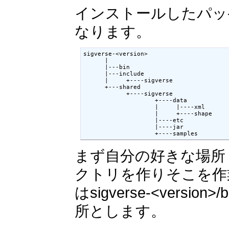
インストールしたパッ
なります。
sigverse-<version>

      |

      |---bin

      |---include

      |     +----sigverse       

      +---shared 

            +----sigverse

                    +----data

                    |     |----xml

                    |     +----shape

                    |----etc

                    |----jar

                    +----samples  
まず自分の好きな場所
クトリを作りそこを作
はsigverse-<ver
所とします。