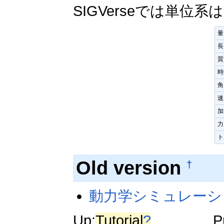
SIGVerseでは単位
量
長
質
時
角
速
加
力
ト
Old version
†
動力学シミュレーションの
Up:
Tutorial
?
Prev