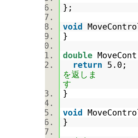
};
void
MoveContro
}
double
MoveCont
return
5.
を返しま
}
void
MoveContro
}