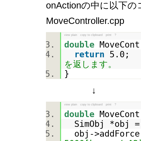
onActionの中に以
MoveController.cpp
view plain
copy to clipboard
print
?
double
MoveCont
return
5.
を返します。
}
↓
view plain
copy to clipboard
print
?
double
MoveCont
SimObj *obj =
obj->addFo