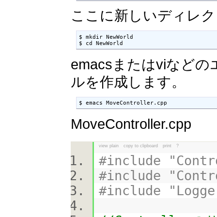
ここに新しいディレク
$ mkdir NewWorld

$ cd NewWorld
emacsまたはviなどのエ
ルを作成します。
$ emacs MoveController.cpp
MoveController.cpp
view plain
copy to clipboard
print
?
#include "Contr
#include "Contr
#include "Logge