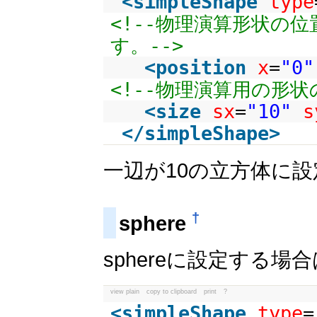
<
simpleShape
type
<!--物理演算形状の
す。-->
<
position
x
=
"0"
<!--物理演算用の形
<
size
sx
=
"10"
s
</
simpleShape
>
一辺が10の立方体に
†
sphere
sphereに設定する
view plain
copy to clipboard
print
?
<
simpleShape
type
=