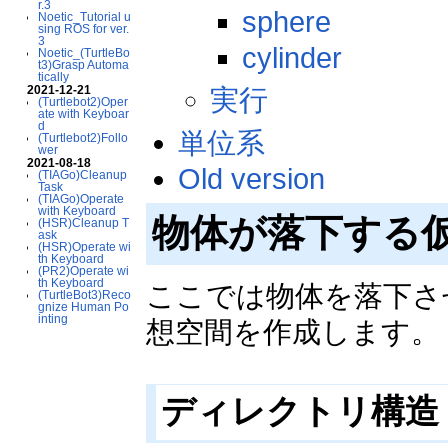
r.3
sphere
Noetic_Tutorial u
sing ROS for ver.
3
cylinder
Noetic_(TurtleBo
t3)Grasp Automa
tically
2021-12-21
実行
(Turtlebot2)Oper
ate with Keyboar
d
単位系
(Turtlebot2)Follo
wer
2021-08-18
Old version
(TIAGo)Cleanup
Task
(TIAGo)Operate
with Keyboard
物体が落下する
(HSR)Cleanup T
ask
(HSR)Operate wi
th Keyboard
(PR2)Operate wi
th Keyboard
ここでは物体を落下さ
(TurtleBot3)Reco
gnize Human Po
inting
想空間を作成します。
ディレクトリ構造