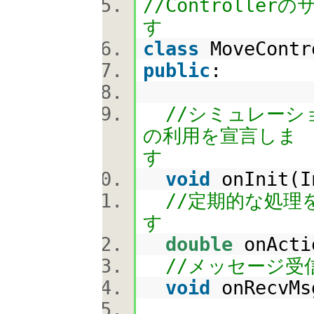
//Controller
class
MoveContr
public
:
//シミュレーシ
の利用を宣言しま
void
onInit(I
//定期的な処理を
double
onActi
//メッセージ受
void
onRecvMs