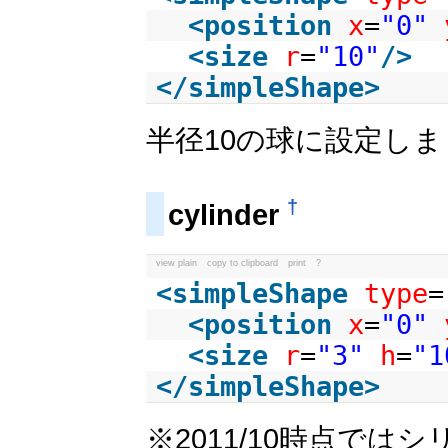
<
position
x
=
"0"
<
size
r
=
"10"
/>
</
simpleShape
>
半径10の球に設定し
†
cylinder
view plain
copy to clipboard
print
?
<
simpleShape
type
=
<
position
x
=
"0"
<
size
r
=
"3"
h
=
"1
</
simpleShape
>
※2011/10時点で