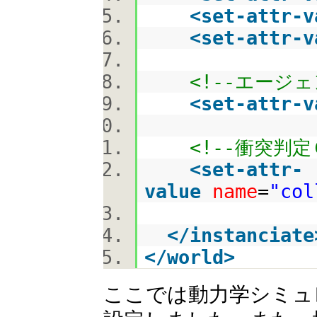
<
set-attr-v
<
set-attr-v
<!--エージ
<
set-attr-v
<!--衝突判定
<
set-attr-
value
name
=
"col
</
instanciate
</
world
>
ここでは動力学シミュレーシ