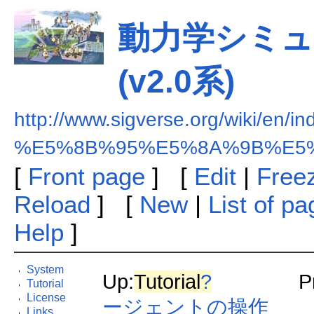
動力学シミ
(v2.0系)
http://www.sigverse.org/wiki/en/i
%E5%8B%95%E5%8A%9B%E5
[
Front page
] [
Edit
|
Free
Reload
] [
New
|
List of p
Help
]
System
Up:
Tutorial
?
Previ
Tutorial
License
ージェントの操作
Links