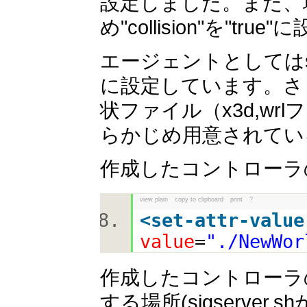
設定しました。また、
め"collision"を"tr
エージェントとしてはs
に設定しています。さ
状ファイル（x3d,w
らかじめ用意されてい
作成したコントローラ
view plain
copy to clipboard
print
?
<
set-attr-value
value
=
"./NewWor
作成したコントローラ
する場所(sigserv