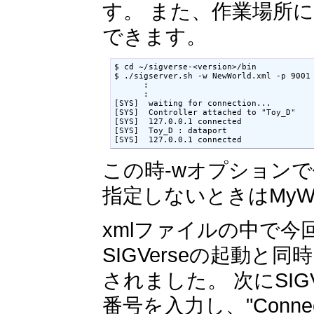
す。 また、作業場所
できます。
$ cd ~/sigverse-<version>/bin

$ ./sigserver.sh -w NewWorld.xml -p 9001

      :

      :

[SYS]  waiting for connection...

[SYS]  Controller attached to "Toy_D"

[SYS]  127.0.0.1 connected

[SYS]  Toy_D : dataport

[SYS]  127.0.0.1 connected
この時-wオプション
指定しないときはMyWo
xmlファイルの中で
SIGVerseの起動と
されました。 次にSI
番号を入力し、"Con