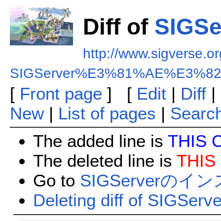
Diff of
SIG
http://www.sigverse.org
SIGServer%E3%81%AE%E3%
[
Front page
] [
Edit
|
Diff
|
New
|
List of pages
|
Searc
The added line is
THIS 
The deleted line is
THIS
Go to
SIGServerのイ
Deleting diff of SI