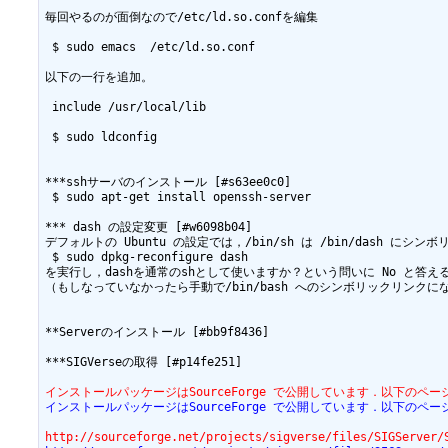
毎回やるのが面倒なので/etc/ld.so.confを編集

 $ sudo emacs  /etc/ld.so.conf

以下の一行を追加。

 include /usr/local/lib

 $ sudo ldconfig

***sshサーバのインストール [#s63ee0c0]

 $ sudo apt-get install openssh-server

*** dash の設定変更 [#w6098b04]

デフォルトの Ubuntu の設定では，/bin/sh は /bin/dash 
 $ sudo dpkg-reconfigure dash 

を実行し，dashを通常のshとして使いますか？という問いに No と答える．こ
（もしなっていなかったら手動で/bin/bash へのシンボリックリンクに
**Serverのインストール [#bb9f8436]

***SIGVerseの取得 [#p14fe251]

インストールパッケージはSourceForge で公開しています．以下のページから
インストールパッケージはSourceForge で公開しています．以下のページ
http://sourceforge.net/projects/sigverse/files/SIGServer/