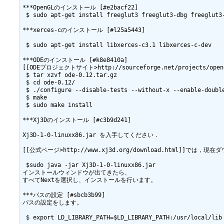
***OpenGLのインストール [#e2bacf22]

 $ sudo apt-get install freeglut3 freeglut3-dbg freeglut3-
***xerces-cのインストール [#l25a5443]

 $ sudo apt-get install libxerces-c3.1 libxerces-c-dev

***ODEのインストール [#k8e8410a]

[[ODEプロジェクトサイト>http://sourceforge.net/projects/op
 $ tar xzvf ode-0.12.tar.gz

 $ cd ode-0.12/

 $ ./configure --disable-tests --without-x --enable-doubl
 $ make

 $ sudo make install

***Xj3Dのインストール [#c3b9d241]

Xj3D-1-0-linuxx86.jar を入手してください．

[[公式ページ>http://www.xj3d.org/download.html]]では，
 $sudo java -jar Xj3D-1-0-linuxx86.jar

インストールウィンドウが出てきたら、

すべてNextを選択し、インストールを行います。

***パスの設定 [#sbcb3b99]

パスの設定をします。

 $ export LD_LIBRARY_PATH=$LD_LIBRARY_PATH:/usr/local/lib
