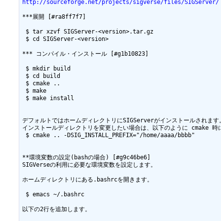
http://sourceforge.net/projects/sigverse/files/SIGServer/
***展開 [#ra8ff7f7]

 $ tar xzvf SIGServer-<version>.tar.gz

 $ cd SIGServer-<version>

*** コンパイル・インストール [#g1b10823]

 $ mkdir build

 $ cd build

 $ cmake ..

 $ make

 $ make install

デフォルトではホームディレクトリにSIGServerがインストールされます。
インストールディレクトリを変更したい場合は、以下のように cmake 時
 $ cmake .. -DSIG_INSTALL_PREFIX="/home/aaaa/bbbb"

**環境変数の設定(bashの場合) [#g9c46be6]

SIGVerseの利用に必要な環境変数を設定します。

ホームディレクトリにある.bashrcを開きます。

 $ emacs ~/.bashrc

以下の2行を追加します。
