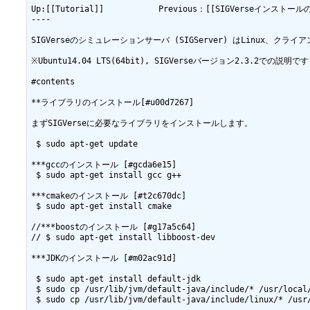
Up:[[Tutorial]]　　 　　　　Previous：[[SIGVerseインストー
----

SIGVerseのシミュレーションサーバ (SIGServer) はLinux、クライ
※Ubuntu14.04 LTS(64bit), SIGVerseバージョン2.3.2での
#contents

**ライブラリのインストール[#u00d7267]

まずSIGVerseに必要なライブラリをインストールします。

 $ sudo apt-get update

***gccのインストール [#gcda6e15]

 $ sudo apt-get install gcc g++

***cmakeのインストール [#t2c670dc]

 $ sudo apt-get install cmake

//***boostのインストール [#g17a5c64]

// $ sudo apt-get install libboost-dev

***JDKのインストール [#m02ac91d]

 $ sudo apt-get install default-jdk

 $ sudo cp /usr/lib/jvm/default-java/include/* /usr/local/
 $ sudo cp /usr/lib/jvm/default-java/include/linux/* /usr/