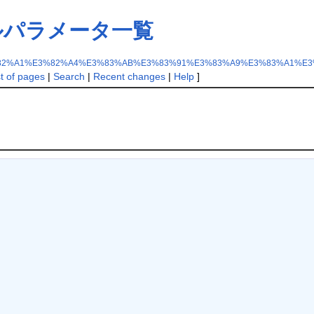
ルパラメータ一覧
82%A1%E3%82%A4%E3%83%AB%E3%83%91%E3%83%A9%E3%83%A1%E3
st of pages
|
Search
|
Recent changes
|
Help
]