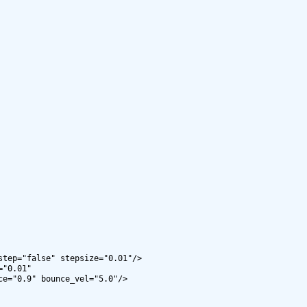
tep="false" stepsize="0.01"/>

"0.01"

e="0.9" bounce_vel="5.0"/>
