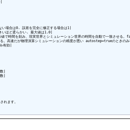


しない場合は0. 誤差を完全に修正する場合は1|

きいほど柔らかい. 最大値は1.0|

epsizeの値で時間を刻み、現実世界とシミュレーション世界の時間を自動で一致させる。fal
se時間を進める。高速だが物理演算シミュレーションの精度が悪い autostep=trueのときのみ
のみ有効|

数|

数|

されます。
