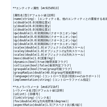
**エンティティ属性 [#c925d913]

|属性名|型|デフォルト値|説明|

|name|string|- |エンティティ名。他のエンティティとの重複する名
|x|double|0.0|初期位置x|

|y|double|0.0|初期位置y|

|z|double|0.0|初期位置z|

|qw|double|1.0|初期回転(クオータニオン)qw|

|qx|double|0.0|初期回転(クオータニオン)qx|

|qy|double|0.0|初期回転(クオータニオン)qy|

|qz|double|0.0|初期回転(クオータニオン)qz|

|scalex|double|1.0|オブジェクトのx方向スケール|

|scaley|double|1.0|オブジェクトのy方向スケール|

|scalez|double|1.0|オブジェクトのz方向スケール|

|mass|double|1.0|質量(kg)|

|dynamics|bool|true|物理演算フラグ|

|collision|bool|false|衝突判定フラグ|

|graspable|bool|true|grasp可能フラグ|

|graspRadius|double|40.0|grasp可能範囲半径|

|language|string|-|コントローラ言語(現状c++のみサポート)|

|implementation|string|-|コントローラファイル指定|

**カメラパラメータ [#s61f21bf]

|パラメータ名|型|デフォルト値|説明|

|id|int|-|ID番号|

|link|string|-|リンク名|

|fov|double|45|y方向視野角(degree)|

|aspectRatio|double|1.5|アスペクト比(横/縦)|
