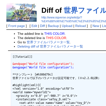
Diff of
世界ファイ
http://www.sigverse.org/wiki/jp/?
%E4%B8%96%E7%95%8C%E3%83%95%E3%
[
Front page
] [
Edit
|
Diff
|
Backup
|
Upload
|
Reload
] [
New
|
Li
The added line is
THIS COLOR
.
The deleted line is
THIS COLOR
.
Go to
世界ファイルパラメータ一覧
.
Deleting diff of 世界ファイルパラメータ一覧
[[Tutorial]]

&endpage("World file configuration");
&engpage("World file configuration");
**テンプレート [#h300d79c]

世界ファイルで以下のパラメータが設定可能です。(※v2.2.0以降）

#highlight(xml){{

<?xml version="1.0" encoding="utf8"?>

<world name="myworld1">

  <gravity x="0.0" y="-980.7" z="0.0"/>

  <instanciate class="seToy_D.xml">

    <set-attr-value name="name" value="toy_D"/>
