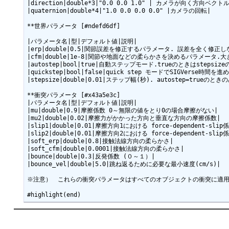
|direction|double*3|"0.0 0.0 1.0" | カメラが向く方向ベクトル|
|quaternion|double*4|"1.0 0.0 0.0 0.0" |カメラの回転|

**世界パラメータ [#ndefd6df]

|パラメータ名|型|デフォルト値|説明|

|erp|double|0.5|関節誤差を修正するパラメータ. 誤差を全く修正
|cfm|double|1e-8|関節や地面などの柔らかさを決めるパラメータ.大
|autostep|bool|true|自動ステップモード.trueのときはst
|quickstep|bool|false|quick step モードでSIGVer
|stepsize|double|0.01|ステップ幅(秒). autostep=trueのとき
**衝突パラメータ [#x43a5e3c]

|パラメータ名|型|デフォルト値|説明|

|mu|double|0.9|摩擦係数 0～無限の値をとり0の場合摩擦がない|

|mu2|double|0.02|摩擦力がかかった方向と垂直な方向の摩擦係数|

|slip1|double|0.01|摩擦方向1における force-dependent-slip係
|slip2|double|0.01|摩擦方向2における force-dependent-slip係
|soft_erp|double|0.8|接触法線方向の柔らかさ|

|soft_cfm|double|0.0001|接触法線方向の柔らかさ|

|bounce|double|0.3|反発係数 (０～１）|

|bounce_vel|double|5.0|跳ね返るために必要な最小速度(cm/s)|

※注意）　これらの衝突パラメータはすべてのオブジェクトの衝突に適用