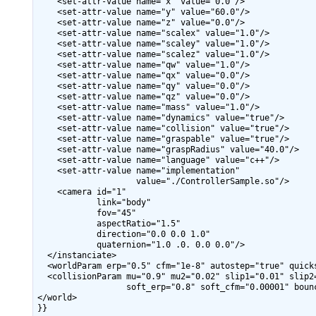
    <set-attr-value name="x" value="0.0"/>

    <set-attr-value name="y" value="60.0"/>

    <set-attr-value name="z" value="0.0"/>

    <set-attr-value name="scalex" value="1.0"/>

    <set-attr-value name="scaley" value="1.0"/>

    <set-attr-value name="scalez" value="1.0"/>

    <set-attr-value name="qw" value="1.0"/>

    <set-attr-value name="qx" value="0.0"/>

    <set-attr-value name="qy" value="0.0"/>

    <set-attr-value name="qz" value="0.0"/>

    <set-attr-value name="mass" value="1.0"/>

    <set-attr-value name="dynamics" value="true"/>

    <set-attr-value name="collision" value="true"/>

    <set-attr-value name="graspable" value="true"/>

    <set-attr-value name="graspRadius" value="40.0"/>

    <set-attr-value name="language" value="c++"/>

    <set-attr-value name="implementation"

                    value="./ControllerSample.so"/>

    <camera id="1"

            link="body"

            fov="45"

            aspectRatio="1.5"

            direction="0.0 0.0 1.0"

            quaternion="1.0 .0. 0.0 0.0"/>

  </instanciate>

  <worldParam erp="0.5" cfm="1e-8" autostep="true" quicks
  <collisionParam mu="0.9" mu2="0.02" slip1="0.01" slip2=
                  soft_erp="0.8" soft_cfm="0.00001" bounc
</world>

}}
