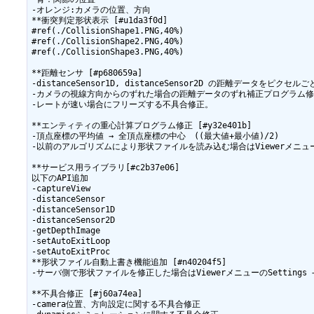
-オレンジ:カメラの位置、方向

**衝突判定形状表示 [#u1da3f0d]

#ref(./CollisionShape1.PNG,40%)

#ref(./CollisionShape2.PNG,40%)

#ref(./CollisionShape3.PNG,40%)

**距離センサ [#p680659a]

-distanceSensor1D, distanceSensor2D の距離データをピ
-カメラの視線方向からのずれた場合の距離データのずれ補正プログラム修
-レートが速い場合にフリーズする不具合修正。

**エンティティの重心計算プログラム修正 [#y32e401b]

-頂点座標の平均値 → 全頂点座標の中心　((最大値+最小値)/2)

-以前のアルゴリズムにより形状ファイルを読み込む場合はViewerメニューのSettin
**サービス用ライブラリ[#c2b37e06]

以下のAPI追加

-captureView

-distanceSensor

-distanceSensor1D

-distanceSensor2D

-getDepthImage

-setAutoExitLoop

-setAutoExitProc

**形状ファイル自動上書き機能追加 [#n40204f5]

-サーバ側で形状ファイルを修正した場合はViewerメニューのSettings → 
**不具合修正 [#j60a74ea]

-camera位置、方向設定に関する不具合修正
