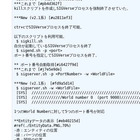
***これまで [#pb4d362f]

killスクリプトを作成しSIGVerseプロセスを強制終了させていた。

***New (v2.1系) [#u2811ef3]

ctr+cでSIGVerseプロセスを終了可能。

以下のスクリプトを利用可能。

 $ sigkill.sh

自分が起動しているSIGVerseプロセスを終了

 $ sigend.sh -p <port>

ポート番号を指定してSIGVerseプロセスを終了。

** ポート番号自動取得[#i6427f9d]

***これまで [#j7e5e9de]

 $ sigserver.sh -p <PortNumber> -w <WorldFile>

***New (v2.1系） [#fd9a5d14]

 $ sigserver.sh -w <WorldFile>

 [SYS]  //////////////////////////////////////////////////
 [SYS]  //////////////World number 0  (port 9000)/////////
 [SYS]  //////////////////////////////////////////////////
1つのWorld Numberに対して5つのポート番号が対応

**Entityデータの表示 [#eb40215d]

#ref(./EntityData.PNG,70%)

-赤：エンティティの位置

-緑：パーツの位置

-青：関節の位置
