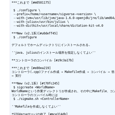
***これまで [#m0501175]

 $ ./configure \

 --prefix=/home/<username>/sigverse-<version> \

 --with-jvm=/usr/lib/jvm/java-1.6.0-openjdk/jre/lib/amd64/
 --with-julius=/usr/bin/julius \

 --with-dictkit=/usr/local/share/dictation-kit-v4.0

***New (v2.1系)[#u0deff45]

 $ ./configure

デフォルトでホームディレクトリにインストールされる.

''java, juliusのインストール場所を指定しなくてよい''

**コントローラのコンパイル [#z9c3a17b]

***これまで [#e80ea219]

コントローラ(.cpp)ファイル作成 → Makefile作成 → コンパイル → 
→ 実行

***New (v2.1系) [#t70fc245]

 $ sigcreate <WorldName>

WorldNameという作業ディレクトリが作成され、その中にMakefile
コントローラのコンパイル時には

 $ ./sigmake.sh <ControllerName>

''Makefileを作成しなくてよい''

*SIGVerseサーバの終了 [#mce314db]
