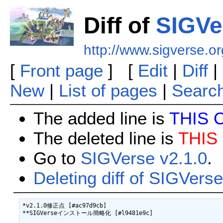
Diff of
SIGVe
http://www.sigverse.o
[
Front page
] [
Edit
|
Diff
|
New
|
List of pages
|
Searc
The added line is
THIS 
The deleted line is
THIS
Go to
SIGVerse v2.1.0
.
Deleting diff of SIGVerse
*v2.1.0修正点 [#ac97d9cb]

**SIGVerseインストール簡略化 [#l9481e9c]
