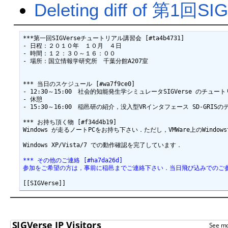
Deleting diff of 
***第一回SIGVerseチュートリアル講習会 [#ta4b4731]

- 日程：２０１０年　１０月　４日

- 時間：１２：３０～１６：００

- 場所：国立情報学研究所　千葉分館A207室

*** 当日のスケジュール [#wa7f9ce0]

- 12:30～15:00　社会的知能発生学シミュレータSIGVerse のチュート
- 休憩

- 15:30～16:00　稲邑研の紹介，没入型VRインタフェース SD-GRISのデ
*** お持ち頂く物 [#f34d4b19]

Windows が走るノートPCをお持ち下さい．ただし，VMWare上のWindo
Windows XP/Vista/7 での動作確認を完了しています．

*** その他のご連絡 [#ha7da26d]
参加をご希望の方は，事前に稲邑までご連絡下さい．当日飛び込みでのご