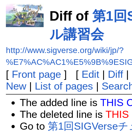
Diff of
第1回
ル講習会
http://www.sigverse.org/wiki/jp/?
%E7%AC%AC1%E5%9B%9ESI
[
Front page
] [
Edit
|
Diff
|
New
|
List of pages
|
Searc
The added line is
THIS 
The deleted line is
THIS
Go to
第1回SIGVers