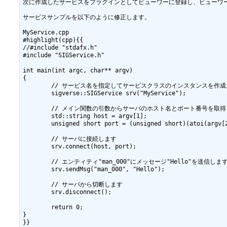
次に作成したサービスをプラグインとしてビューワーに登録し、ビューワー
サービスサンプルを以下のように修正します。

MyService.cpp

#highlight(cpp){{

//#include "stdafx.h"

#include "SIGService.h"

int main(int argc, char** argv)

{

	// サービス名を指定してサービスクラスのインスタンスを作成します

	sigverse::SIGService srv("MyService");

	// メイン関数の引数からサーバのホスト名とポート番号を取得します

	std::string host = argv[1];

	unsigned short port = (unsigned short)(atoi(argv[2]));  

	// サーバに接続します

	srv.connect(host, port);  

	// エンティティ"man_000"にメッセージ"Hello"を送信します

	srv.sendMsg("man_000", "Hello");

	// サーバから切断します

	srv.disconnect();

	return 0;

}

}}
