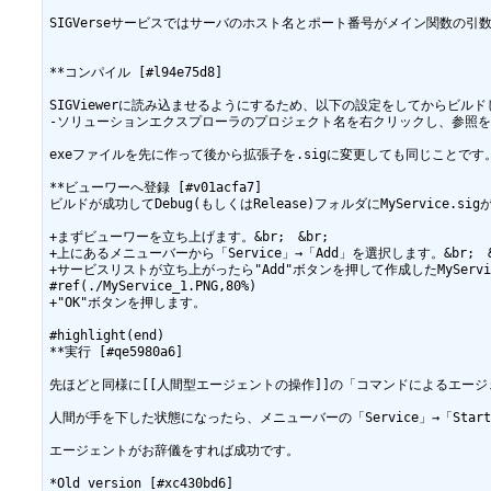
SIGVerseサービスではサーバのホスト名とポート番号がメイン関数の引
**コンパイル [#l94e75d8]

SIGViewerに読み込ませるようにするため、以下の設定をしてからビルド
-ソリューションエクスプローラのプロジェクト名を右クリックし、参照を選
exeファイルを先に作って後から拡張子を.sigに変更しても同じことです。
**ビューワーへ登録 [#v01acfa7]

ビルドが成功してDebug(もしくはRelease)フォルダにMyService
+まずビューワーを立ち上げます。&br;　&br;

+上にあるメニューバーから「Service」→「Add」を選択します。&br;　&b
+サービスリストが立ち上がったら"Add"ボタンを押して作成したMyServi
#ref(./MyService_1.PNG,80%)

+"OK"ボタンを押します。

#highlight(end)

**実行 [#qe5980a6]

先ほどと同様に[[人間型エージェントの操作]]の「コマンドによるエージ
人間が手を下した状態になったら、メニューバーの「Service」→「Start
エージェントがお辞儀をすれば成功です。

*Old version [#xc430bd6]
