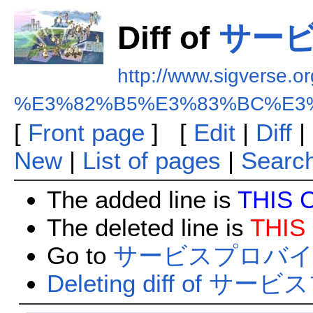
Diff of
サー
http://www.sigverse.or
%E3%82%B5%E3%83%BC%E3
[
Front page
] [
Edit
|
Diff
|
New
|
List of pages
|
Searc
The added line is
THIS 
The deleted line is
THIS
Go to
サービスプロバイ
Deleting diff of