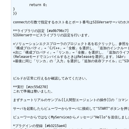
	return 0;

}

}}

connectの引数で指定するホスト名とポート番号はSIGVerseサーバの
**ライブラリの設定 [#a9b796c7]

SIGVerseサービスライブラリの設定を行います。

+ソリューションエクスプローラのプロジェクト名を右クリックし、参照を
「構成プロパティ」→「C/C++」→「全般」を選択し、「追加のインクルードデ
+次に「構成プロパティ」→「リンカ」→「全般」を選択し、「追加のライブラ
(ReleaseモードでコンパイルするときはReleaseを選択します。)&br;　&
+最後に同じ「リンカ」の「入力」を選択し「追加の依存ファイル」に"SIGSer
ビルドが正常に行えるか確認してみてください。

**実行 [#zc55d270]

これで準備は整いました。

まずチュートリアルのサンプル[[人間型エージェントの操作]]の「コマンド
サーバを起動したらビューワーからサーバに接続して"START"ボタン
ビューワーからではなくMyServiceからメッセージ"Hello"を送信しまし
*プラグインの登録 [#b3215ae4]
