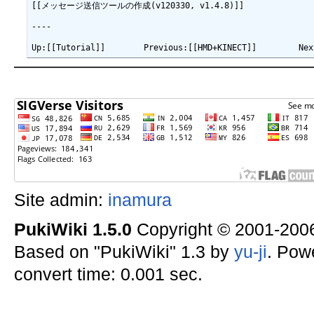
[[メッセージ送信ツールの作成(v120330, v1.4.8)]]

----

Site admin:
inamura
PukiWiki 1.5.0
Copyright © 2001-20
Based on "PukiWiki" 1.3 by
yu-ji
. Pow
convert time: 0.001 sec.