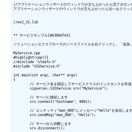
//アプリケーションウィザードのウィンドウが立ち上がったら完了ボタンを
アプリケーションウィザードのウィンドウが立ち上がったら次へをクリック
//ws2_32.lib

** サービスサンプル[#b386d7e5]

ソリューションエクスプローラのソースファイルを右クリックし、「追加」→「
MyService.cpp

#highlight(cpp){{

//#include "stdafx.h"

#include "SIGService.h"

int main(int argc, char** argv)

{

	// サービス名を指定してサービスクラスのインスタンスを作成します

	sigverse::SIGService srv("MyService");

	// サーバに接続します

	srv.connect("hostname", 9001);  

	// エンティティ"man_000"にメッセージ"Hello"を送信します

	srv.sendMsg("man_000", "Hello");

	// サーバから切断します

	srv.disconnect();
