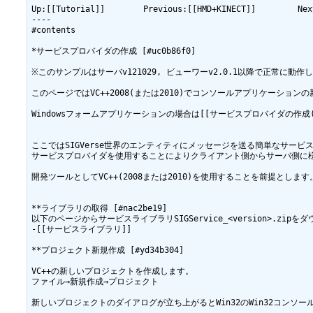
Up:[[Tutorial]]　　 　　Previous:[[HMD+KINECT]]　　　　　N
----

#contents

*サービスプロバイダの作成 [#uc0b86f0]

※このサンプルはサーバv121029, ビューワーv2.0.1以降で正常に動作し
Windowsフォームアプリケーションの場合は[[サービスプロバイダの作成(.
ここではSIGVerse世界のエンティティにメッセージを送る簡単なサービ
サービスプロバイダを使用することによりクライアント側からサーバ側に様
開発ツールとしてVC++(2008または2010)を使用することを前提とします。
**ライブラリの取得 [#nac2be19]

以下のページからサービスライブラリSIGService_<version>.zipをダ
-[[サービスライブラリ]]

**プロジェクト新規作成 [#yd34b304]

VC++の新しいプロジェクトを作成します。

ファイル→新規作成→プロジェクト

新しいプロジェクトのダイアログが立ち上がるとWin32のWin32コンソール